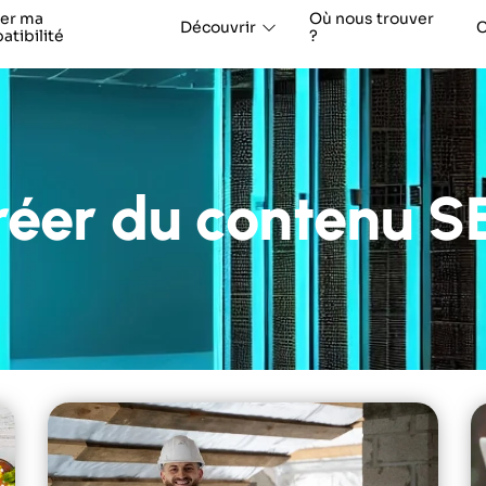
ier ma
Où nous trouver
Découvrir
C
tibilité
?
éer du contenu S