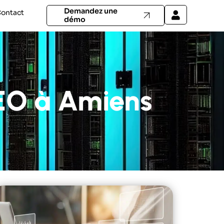
Demandez une
ontact
démo
EO à Amiens