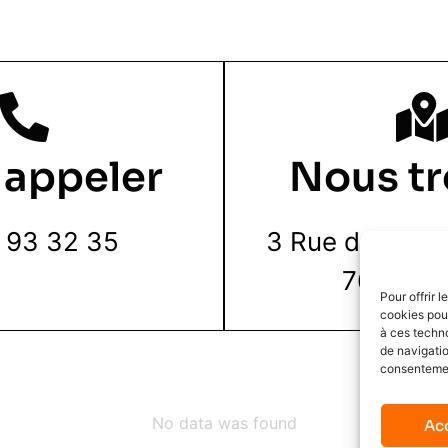
 appeler
Nous tr
 93 32 35
3 Rue de la Pie
76000 R
Pour offrir 
cookies pour
à ces techn
de navigatio
consentement
No data was found
Ac