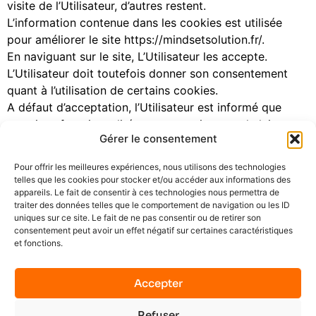
visite de l’Utilisateur, d’autres restent.
L’information contenue dans les cookies est utilisée
pour améliorer le site https://mindsetsolution.fr/.
En naviguant sur le site, L’Utilisateur les accepte.
L’Utilisateur doit toutefois donner son consentement
quant à l’utilisation de certains cookies.
A défaut d’acceptation, l’Utilisateur est informé que
certaines fonctionnalités ou pages risquent de lui
Gérer le consentement
être refusées.
L’Utilisateur pourra désactiver ces cookies par
Pour offrir les meilleures expériences, nous utilisons des technologies
l’intermédiaire des paramètres figurant au sein de son
telles que les cookies pour stocker et/ou accéder aux informations des
logiciel de navigation.
appareils. Le fait de consentir à ces technologies nous permettra de
traiter des données telles que le comportement de navigation ou les ID
ARTICLE 8 : Droit applicable et juridiction
uniques sur ce site. Le fait de ne pas consentir ou de retirer son
consentement peut avoir un effet négatif sur certaines caractéristiques
compétente
et fonctions.
La législation française s’applique au présent contrat. En
Accepter
cas d’absence de résolution amiable d’un
litige né entre les parties, les tribunaux français seront
Refuser