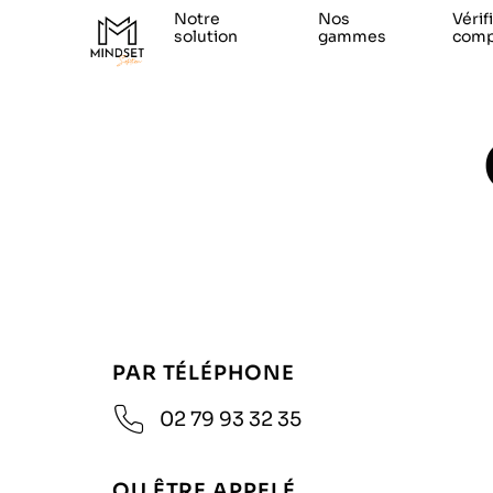
Notre
Nos
Vérif
solution
gammes
compa
PAR TÉLÉPHONE
02 79 93 32 35
OU ÊTRE APPELÉ