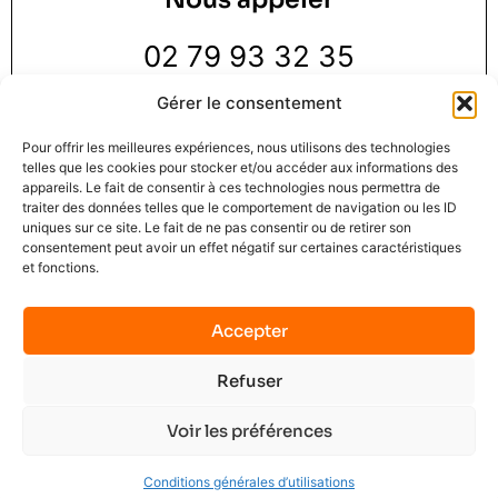
02 79 93 32 35
Gérer le consentement
Pour offrir les meilleures expériences, nous utilisons des technologies
telles que les cookies pour stocker et/ou accéder aux informations des
appareils. Le fait de consentir à ces technologies nous permettra de
traiter des données telles que le comportement de navigation ou les ID
Nous trouver
uniques sur ce site. Le fait de ne pas consentir ou de retirer son
consentement peut avoir un effet négatif sur certaines caractéristiques
et fonctions.
3 Rue de la Pie 1 er étage,
76000 Rouen
Accepter
Refuser
Mindset Solution © 2025
Mentions légales
C.G.U.
Contact
No data was found
Voir les préférences
Terms of Service
Privacy Policy
Plan du site
Conditions générales d’utilisations