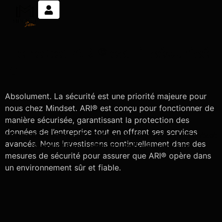
Le robot ARI® est-il sécurisé
?
Absolument. La sécurité est une priorité majeure pour
nous chez Mindset. ARI® est conçu pour fonctionner de
manière sécurisée, garantissant la protection des
données de l’entreprise tout en offrant ses services
Mindset Solution © 2025
Mentions légales
C.G.U.
Contact
avancés. Nous investissons continuellement dans des
Terms of Service
Privacy Policy
Plan du site
mesures de sécurité pour assurer que ARI® opère dans
un environnement sûr et fiable.