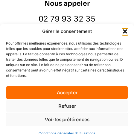
Nous appeler
02 79 93 32 35
Gérer le consentement
Pour offrir les meilleures expériences, nous utilisons des technologies
telles que les cookies pour stocker et/ou accéder aux informations des
appareils. Le fait de consentir à ces technologies nous permettra de
traiter des données telles que le comportement de navigation ou les ID
Nous trouver
uniques sur ce site. Le fait de ne pas consentir ou de retirer son
consentement peut avoir un effet négatif sur certaines caractéristiques
et fonctions.
3 Rue de la Pie 1 er étage,
76000 Rouen
Accepter
Refuser
Mindset Solution © 2025
Mentions légales
C.G.U.
Contact
No data was found
Voir les préférences
Terms of Service
Privacy Policy
Plan du site
Conditions générales d’utilisations