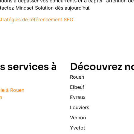
dons à dépasser vos concurrents et à capter l’attention de
tactez Mindset Solution dès aujourd’hui.
stratégies de référencement SEO
s services à
Découvrez no
Rouen
Elbeuf
le à Rouen
n
Evreux
Louviers
Vernon
Yvetot