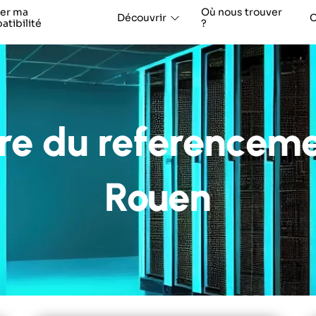
ier ma
Où nous trouver
Découvrir
C
tibilité
?
ire du referenceme
Rouen