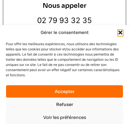
Nous appeler
02 79 93 32 35
Gérer le consentement
Pour offrir les meilleures expériences, nous utilisons des technologies
telles que les cookies pour stocker et/ou accéder aux informations des
appareils. Le fait de consentir à ces technologies nous permettra de
traiter des données telles que le comportement de navigation ou les ID
Nous trouver
uniques sur ce site. Le fait de ne pas consentir ou de retirer son
consentement peut avoir un effet négatif sur certaines caractéristiques
et fonctions.
3 Rue de la Pie 1 er étage,
76000 Rouen
Accepter
Refuser
Mindset Solution © 2025
Mentions légales
C.G.U.
Contact
No data was found
Voir les préférences
Terms of Service
Privacy Policy
Plan du site