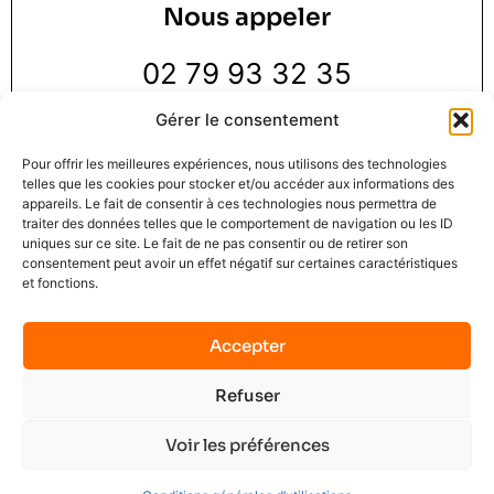
Nous appeler
02 79 93 32 35
Gérer le consentement
Pour offrir les meilleures expériences, nous utilisons des technologies
telles que les cookies pour stocker et/ou accéder aux informations des
appareils. Le fait de consentir à ces technologies nous permettra de
traiter des données telles que le comportement de navigation ou les ID
Nous trouver
uniques sur ce site. Le fait de ne pas consentir ou de retirer son
consentement peut avoir un effet négatif sur certaines caractéristiques
et fonctions.
3 Rue de la Pie 1 er étage,
76000 Rouen
Accepter
Refuser
Mindset Solution © 2025
Mentions légales
C.G.U.
Contact
No data was found
Voir les préférences
Terms of Service
Privacy Policy
Plan du site