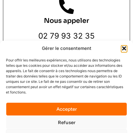
Nous appeler
02 79 93 32 35
Gérer le consentement
Pour offrir les meilleures expériences, nous utilisons des technologies
telles que les cookies pour stocker et/ou accéder aux informations des
appareils. Le fait de consentir à ces technologies nous permettra de
traiter des données telles que le comportement de navigation ou les ID
Nous trouver
uniques sur ce site. Le fait de ne pas consentir ou de retirer son
consentement peut avoir un effet négatif sur certaines caractéristiques
et fonctions.
3 Rue de la Pie 1 er étage,
76000 Rouen
Accepter
Refuser
Mindset Solution © 2025
Mentions légales
C.G.U.
Contact
No data was found