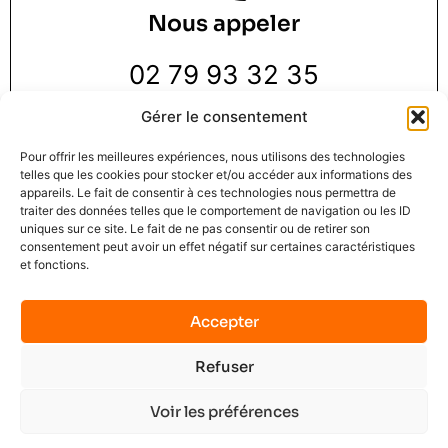
Nous appeler
02 79 93 32 35
Gérer le consentement
Pour offrir les meilleures expériences, nous utilisons des technologies
telles que les cookies pour stocker et/ou accéder aux informations des
appareils. Le fait de consentir à ces technologies nous permettra de
traiter des données telles que le comportement de navigation ou les ID
Nous trouver
uniques sur ce site. Le fait de ne pas consentir ou de retirer son
consentement peut avoir un effet négatif sur certaines caractéristiques
et fonctions.
3 Rue de la Pie 1 er étage,
76000 Rouen
Accepter
Refuser
Mindset Solution © 2025
Mentions légales
C.G.U.
Contact
No data was found
Voir les préférences
Terms of Service
Privacy Policy
Plan du site