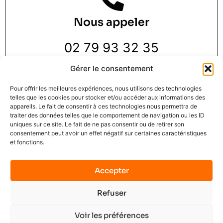
Nous appeler
02 79 93 32 35
Gérer le consentement
Pour offrir les meilleures expériences, nous utilisons des technologies
telles que les cookies pour stocker et/ou accéder aux informations des
appareils. Le fait de consentir à ces technologies nous permettra de
traiter des données telles que le comportement de navigation ou les ID
Nous trouver
uniques sur ce site. Le fait de ne pas consentir ou de retirer son
consentement peut avoir un effet négatif sur certaines caractéristiques
et fonctions.
3 Rue de la Pie 1 er étage,
76000 Rouen
Accepter
Refuser
Mindset Solution © 2025
Mentions légales
C.G.U.
Contact
No data was found
Voir les préférences
Terms of Service
Privacy Policy
Plan du site