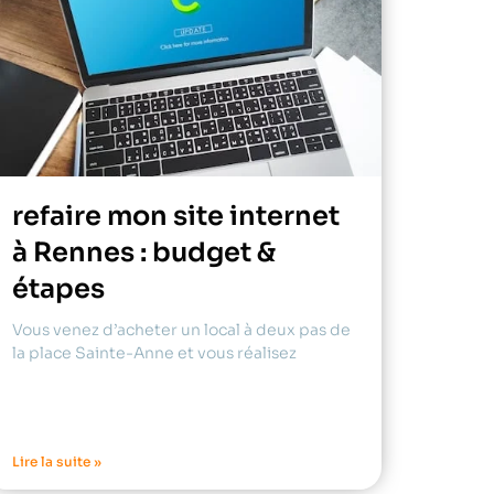
refaire mon site internet
à Rennes : budget &
étapes
Vous venez d’acheter un local à deux pas de
la place Sainte-Anne et vous réalisez
Lire la suite »