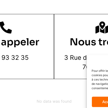
 appeler
Nous tr
 93 32 35
3 Rue de la Pie
76000 R
Pour offrir 
cookies pour
à ces techn
de navigatio
consentement
No data was found
Ac