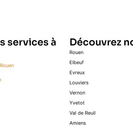
s services à
Découvrez no
Rouen
Elbeuf
à Rouen
Evreux
n
Louviers
Vernon
Yvetot
Val de Reuil
Amiens