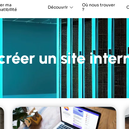
ier ma
Où nous trouver
Découvrir
C
tibilité
?
éer un site inter