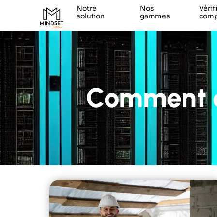
Notre
Nos
Vérif
solution
gammes
compa
Comment cr