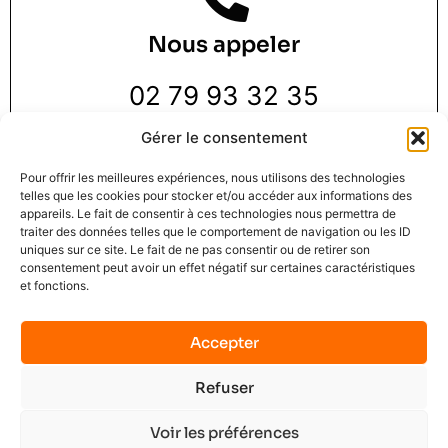
Nous appeler
02 79 93 32 35
Gérer le consentement
Pour offrir les meilleures expériences, nous utilisons des technologies
telles que les cookies pour stocker et/ou accéder aux informations des
appareils. Le fait de consentir à ces technologies nous permettra de
traiter des données telles que le comportement de navigation ou les ID
Nous trouver
uniques sur ce site. Le fait de ne pas consentir ou de retirer son
consentement peut avoir un effet négatif sur certaines caractéristiques
et fonctions.
3 Rue de la Pie 1 er étage,
76000 Rouen
Accepter
Refuser
Mindset Solution © 2025
Mentions légales
C.G.U.
Contact
No data was found
Voir les préférences
Terms of Service
Privacy Policy
Plan du site