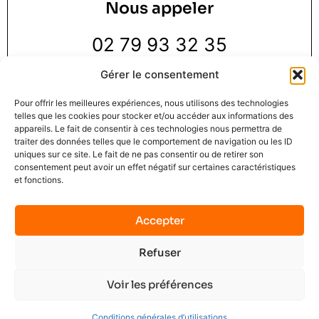
Nous appeler
02 79 93 32 35
Gérer le consentement
Pour offrir les meilleures expériences, nous utilisons des technologies
telles que les cookies pour stocker et/ou accéder aux informations des
appareils. Le fait de consentir à ces technologies nous permettra de
traiter des données telles que le comportement de navigation ou les ID
Nous trouver
uniques sur ce site. Le fait de ne pas consentir ou de retirer son
consentement peut avoir un effet négatif sur certaines caractéristiques
et fonctions.
3 Rue de la Pie 1 er étage,
76000 Rouen
Accepter
Refuser
Mindset Solution © 2025
Mentions légales
C.G.U.
Contact
No data was found
Voir les préférences
Terms of Service
Privacy Policy
Plan du site
Conditions générales d’utilisations