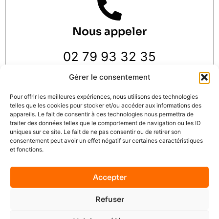
Nous appeler
02 79 93 32 35
Gérer le consentement
Pour offrir les meilleures expériences, nous utilisons des technologies
telles que les cookies pour stocker et/ou accéder aux informations des
appareils. Le fait de consentir à ces technologies nous permettra de
traiter des données telles que le comportement de navigation ou les ID
Nous trouver
uniques sur ce site. Le fait de ne pas consentir ou de retirer son
consentement peut avoir un effet négatif sur certaines caractéristiques
et fonctions.
3 Rue de la Pie 1 er étage,
76000 Rouen
Accepter
Refuser
Mindset Solution © 2025
Mentions légales
C.G.U.
Contact
No data was found